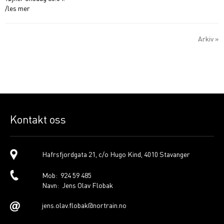
/les mer
Arkiv »
Kontakt oss
Hafrsfjordgata 21, c/o Hugo Kind, 4010 Stavanger
Mob: 924 59 485
Navn: Jens Olav Flobak
jens.olav.flobak@nortrain.no