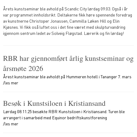
Årets kunstseminar ble avhold på Scandic City lørdag 09.03. Også i år
var programmet innholdsrikt. Deltakerne fikk høre spennende foredrag
av kunstnerne Christoper Jonassen, Cammilla Løken Hill og Elin
Kjøsnes. Vi fikk oså luftet oss i det fine været med skulpturvandring
igjennom sentrum ledet av Solveig Fløgstad. Lærerik og fin lørdag!
RBR har gjennomført årlig kunstseminar og
årsmøte 2026
Årest kunstseminar ble avholdt på Hummeren hotell i Tananger 7. mars
/les mer
Besøk i Kunstsiloen i Kristiansand
Lørdag 08.11.25 besøkte RBR Kunstsiloen i Kristiansand. Turen ble
arrangert i samarbeid med Equinor bedriftskunstforening
/les mer