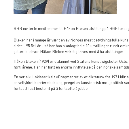
RBR inviterte medlemmer til Håkon Bleken utstilling på BGE lørdag 0
Bleken har i mange år vært en av Norges mest betydningsfulle kunst
alder - 95 år i år - så har han planlagt hele 10 utstillinger rundt om
galleriene hvor Håkon Bleken virkelig trives med å ha utstillinger.
Håkon Bleken (1929) er utdannet ved Statens kunsthøgskole i Oslo,
førti årene. Han har hatt en enorm innflytelse på den norske samt
En serie kullskisser kalt «Fragmenter av et diktatur» fra 1971 blir
en vellykket karriere bak seg, preget av kunstnerisk mot, politisk sam
fortsatt fast bestemt på å fortsette å jobbe.