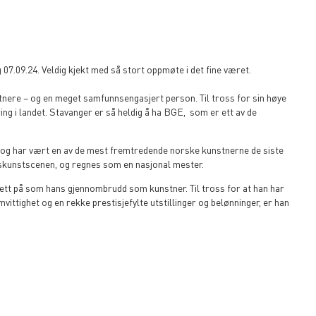
7.09.24. Veldig kjekt med så stort oppmøte i det fine været.
nere – og en meget samfunnsengasjert person. Til tross for sin høye
kring i landet. Stavanger er så heldig å ha BGE, som er ett av de
 og har vært en av de mest fremtredende norske kunstnerne de siste
idskunstscenen, og regnes som en nasjonal mester.
 sett på som hans gjennombrudd som kunstner. Til tross for at han har
vittighet og en rekke prestisjefylte utstillinger og belønninger, er han